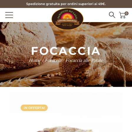
Spedizione gratuita per ordini superiori ai 49€.
0
HOME
FOCACCIA
PRODOTTI
Home
/
Focaccia
/ Focaccia alle Patate
PANE
CHI SIAMO
FOCACCIA
SERVIZI
TARALLI E FRISE
NEWS
BISCOTTI
PASTICCERIA
CONTATTI
IN OFFERTA!
STAGIONALI
IT
EN