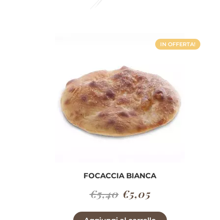
IN OFFERTA!
FOCACCIA BIANCA
Il
Il
€
5,40
€
5,05
prezzo
prezzo