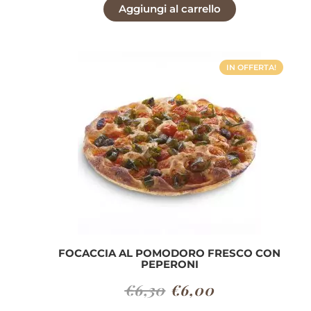
Aggiungi al carrello
originale
attuale
era:
è:
€6,30.
€6,00.
IN OFFERTA!
FOCACCIA AL POMODORO FRESCO CON
PEPERONI
Il
Il
€
6,30
€
6,00