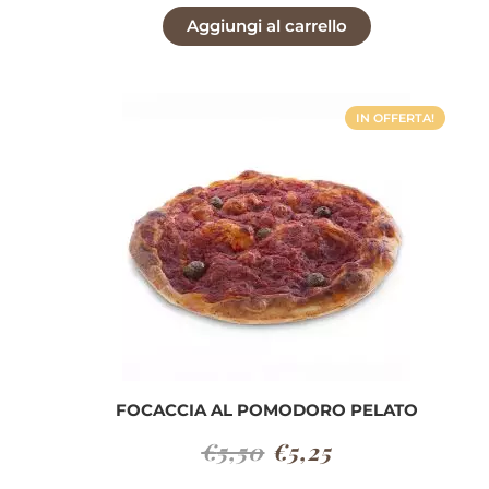
prezzo
prezzo
Aggiungi al carrello
originale
attuale
era:
è:
€6,30.
€6,00.
IN OFFERTA!
FOCACCIA AL POMODORO PELATO
Il
Il
€
5,50
€
5,25
prezzo
prezzo