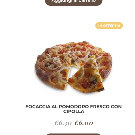
Aggiungi al carrello
originale
attuale
era:
è:
€5,40.
€5,05.
IN OFFERTA!
FOCACCIA AL POMODORO FRESCO CON
CIPOLLA
Il
Il
€
6,30
€
6,00
prezzo
prezzo