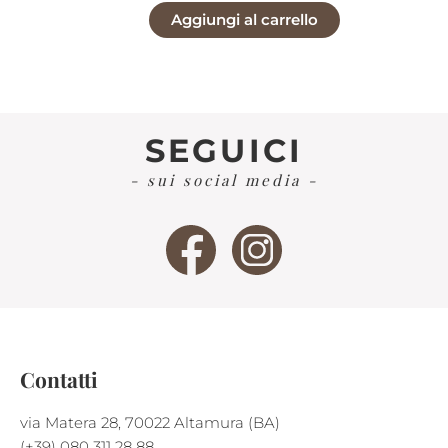
Aggiungi al carrello
originale
attuale
era:
è:
€5,50.
€5,25.
SEGUICI
- sui social media -
Contatti
via Matera 28, 70022 Altamura (BA)
(+39) 080 311 28 88