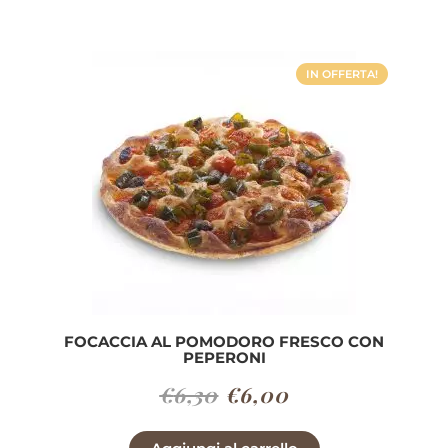
era:
è:
€7,00.
€6,30.
IN OFFERTA!
FOCACCIA AL POMODORO FRESCO CON
PEPERONI
Il
Il
€
6,30
€
6,00
prezzo
prezzo