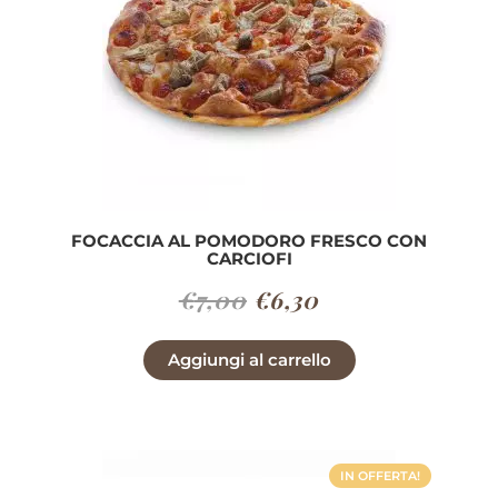
FOCACCIA AL POMODORO FRESCO CON
CARCIOFI
Il
Il
€
7,00
€
6,30
prezzo
prezzo
Aggiungi al carrello
originale
attuale
era:
è:
€7,00.
€6,30.
IN OFFERTA!