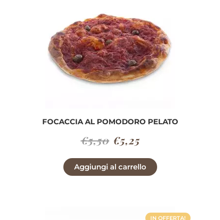
FOCACCIA AL POMODORO PELATO
Il
Il
€
5,50
€
5,25
prezzo
prezzo
Aggiungi al carrello
originale
attuale
era:
è:
€5,50.
€5,25.
IN OFFERTA!