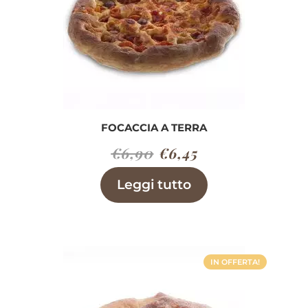
FOCACCIA A TERRA
Il
Il
€
6,90
€
6,45
prezzo
prezzo
Leggi tutto
originale
attuale
era:
è:
€6,90.
€6,45.
IN OFFERTA!