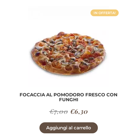
€6,30.
€6,00.
IN OFFERTA!
FOCACCIA AL POMODORO FRESCO CON
FUNGHI
Il
Il
€
7,00
€
6,30
prezzo
prezzo
Aggiungi al carrello
originale
attuale