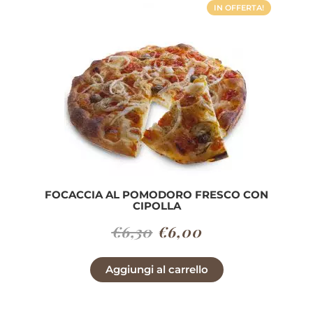
IN OFFERTA!
FOCACCIA AL POMODORO FRESCO CON
CIPOLLA
Il
Il
€
6,30
€
6,00
prezzo
prezzo
Aggiungi al carrello
originale
attuale
era:
è: