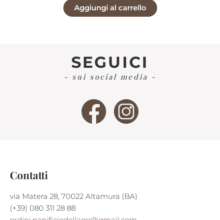
Aggiungi al carrello
originale
attuale
era:
è:
€6,25.
€6,00.
SEGUICI
- sui social media -
Contatti
via Matera 28, 70022 Altamura (BA)
(+39) 080 311 28 88
ordini.panificiodellago@gmail.com