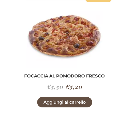
FOCACCIA AL POMODORO FRESCO
Il
Il
€
5,50
€
5,20
prezzo
prezzo
Aggiungi al carrello
originale
attuale
era:
è:
€5,50.
€5,20.