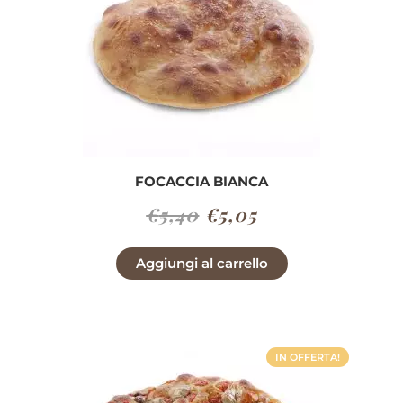
FOCACCIA BIANCA
Il
Il
€
5,40
€
5,05
prezzo
prezzo
Aggiungi al carrello
originale
attuale
era:
è:
€5,40.
€5,05.
IN OFFERTA!